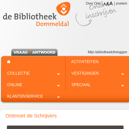
A
Over Ons
A
zoeken
A
Mijn bibliotheek/Inloggen
☗
ACTIVITEITEN
COLLECTIE
VESTIGINGEN
ONLINE
SPECIAAL
KLANTENSERVICE
Ontmoet de Schrijvers